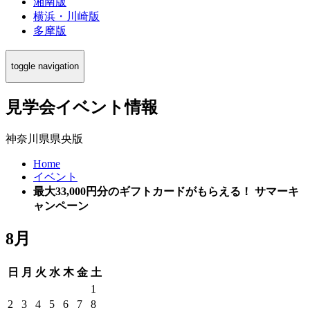
湘南版
横浜・川崎版
多摩版
toggle navigation
見学会イベント情報
神奈川県県央版
Home
イベント
最大33,000円分のギフトカードがもらえる！ サマーキ
ャンペーン
8月
日
月
火
水
木
金
土
1
2
3
4
5
6
7
8