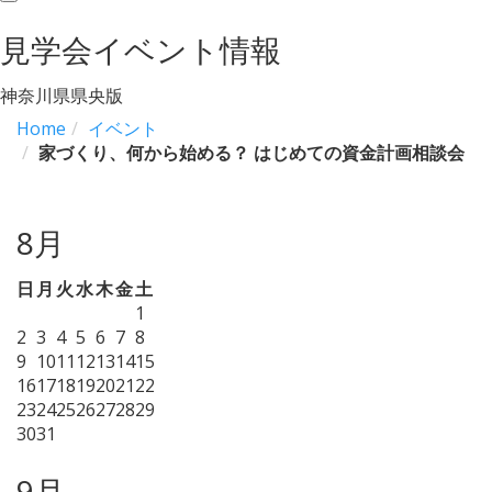
navigation
見学会イベント情報
神奈川県県央版
Home
イベント
家づくり、何から始める？ はじめての資金計画相談会
8月
日
月
火
水
木
金
土
1
2
3
4
5
6
7
8
9
10
11
12
13
14
15
16
17
18
19
20
21
22
23
24
25
26
27
28
29
30
31
9月