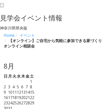
toggle
navigation
見学会イベント情報
神奈川県県央版
Home
イベント
【オンライン】ご自宅から気軽に参加できる家づくり
オンライン相談会
8月
日
月
火
水
木
金
土
1
2
3
4
5
6
7
8
9
10
11
12
13
14
15
16
17
18
19
20
21
22
23
24
25
26
27
28
29
30
31